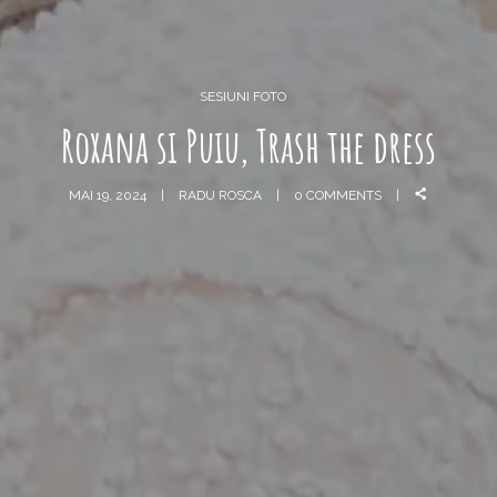
SESIUNI FOTO
Roxana si Puiu, Trash the dress
MAI 19, 2024
RADU ROSCA
0 COMMENTS